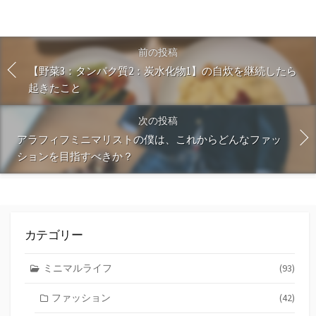
前の投稿
【野菜3：タンパク質2：炭水化物1】の自炊を継続したら
起きたこと
次の投稿
アラフィフミニマリストの僕は、これからどんなファッ
ションを目指すべきか？
カテゴリー
ミニマルライフ
(93)
ファッション
(42)