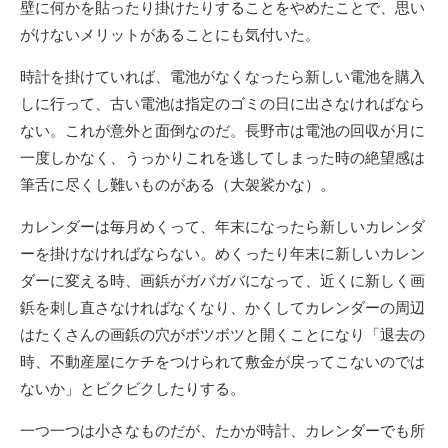
壁に何かを貼ったり掛けたりすることをやめたことで、思い
がけないメリットがあることにも気付いた。
時計を掛けていれば、電池がなくなったら新しい電池を購入
しに行って、古い電池は指定のゴミの日に出さなければなら
ない。これが意外と面倒なのだ。長野市は電池の回収が月に
一度しかなく、うっかりこれを逃してしまった時の絶望感は
筆舌に尽くし難いものがある（大袈裟かな）。
カレンダーは毎月めくって、年末になったら新しいカレンダ
ーを掛けなければならない。めくったり年末に新しいカレン
ダーに変える時、画鋲がガバガバになって、近くに新しく画
鋲を刺し直さなければなくなり、かくしてカレンダーの周辺
はたくさんの画鋲の穴がボツボツと開くことになり「退去の
時、不動産屋にケチをつけられて敷金が戻ってこないのでは
ないか」とビクビクしたりする。
一つ一つは小さなものだが、たかが時計、カレンダーでも所