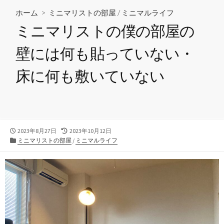
ホーム
>
ミニマリストの部屋
/
ミニマルライフ
ミニマリストの僕の部屋の
壁には何も貼っていない・
床に何も敷いていない
公
最
2023年8月27日
2023年10月12日
開
カ
終
ミニマリストの部屋
/
ミニマルライフ
日
テ
更
ゴ
新
リ
日
ー