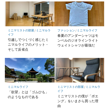
ミニマリストの部屋
/
ミニマルラ
ファッション
/
ミニマルライフ
イフ
春夏のアンダーシャツはモ
引越しでつくづく感じたミ
ンベルのジオラインライト
ニマルライフのメリット・
ウェイトシャツが最強だ
そして反省点
ミニマルライフ
ミニマリストの部屋
/
ミニマルラ
イフ
「欲望」とは「ゴムひも」
ミニマリストの僕が「ポエ
のようなものである
ング」をいまさら買った理
由