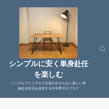
コ
ン
テ
ン
ツ
へ
ス
キ
ッ
検
索
プ
切
シンプルに安く単身赴任
り
替
を楽しむ
え
シンプルでミニマルでお金のかからない楽しい単
身赴任生活を追求する中年男子のブログ