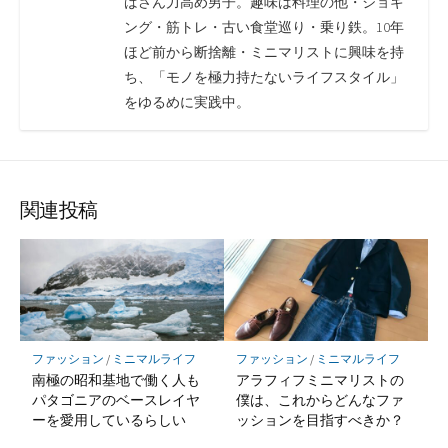
ばさん力高め男子。趣味は料理の他・ジョギ
ング・筋トレ・古い食堂巡り・乗り鉄。10年
ほど前から断捨離・ミニマリストに興味を持
ち、「モノを極力持たないライフスタイル」
をゆるめに実践中。
関連投稿
ファッション
/
ミニマルライフ
ファッション
/
ミニマルライフ
南極の昭和基地で働く人も
アラフィフミニマリストの
パタゴニアのベースレイヤ
僕は、これからどんなファ
ーを愛用しているらしい
ッションを目指すべきか？