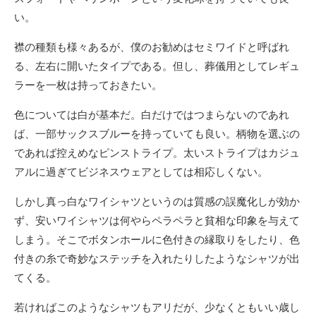
い。
襟の種類も様々あるが、僕のお勧めはセミワイドと呼ばれ
る、左右に開いたタイプである。但し、葬儀用としてレギュ
ラーを一枚は持っておきたい。
色については白が基本だ。白だけではつまらないのであれ
ば、一部サックスブルーを持っていても良い。柄物を選ぶの
であれば控えめなピンストライプ。太いストライプはカジュ
アルに過ぎてビジネスウェアとしては相応しくない。
しかし真っ白なワイシャツというのは質感の誤魔化しが効か
ず、安いワイシャツは何やらペラペラと貧相な印象を与えて
しまう。そこでボタンホールに色付きの縁取りをしたり、色
付きの糸で奇妙なステッチを入れたりしたようなシャツが出
てくる。
若ければこのようなシャツもアリだが、少なくともいい歳し