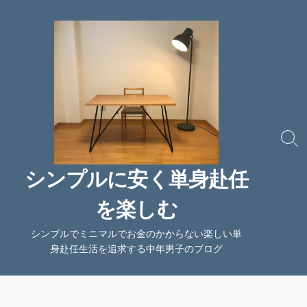
コ
ン
テ
ン
ツ
へ
ス
キ
ッ
検
索
プ
切
シンプルに安く単身赴任
り
替
を楽しむ
え
シンプルでミニマルでお金のかからない楽しい単
身赴任生活を追求する中年男子のブログ