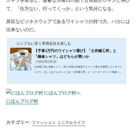
シャツを着ると、憂鬱な月曜日の朝でも背筋がシャンと伸び
て、「仕方ない、行ってくっか」という気分になる。
身近なビジネスウェアであるワイシャツの持つ力、バカには
出来ないのだ。
シンプルに安く単身赴任を楽しむ
【予算1万円のワイシャツ選び】「土井縫工所」と
「鎌倉シャツ」はどちらが買いか
2022年3月1日
土井縫工所と鎌倉シャツ、高い評価の本格派ワイシャツ僕が今愛用しているワイ
シャツ、正しくはドレスシャツは「土井縫工所」と「メーカーズシャツ鎌倉（以
下鎌倉シャツ）」の2ブランドだ。土井縫工所が一枚¥8,800から、鎌倉シャツが一
枚¥5,900からという価格帯で、量販店の3枚¥5,000のワイシャツと比べれば高いけ
ど、デパートでちょっといい生地のオーダーシャツを作ると¥15,000〜¥30,000く
らいはするので、それに比べれば安い。結論から言うと、土井縫工所と鎌倉シャ
ツのワイシャツにはいずれも極めて満足している。どちらも価格に十...
にほんブログ村
カテゴリー:
ファッション
ミニマルライフ