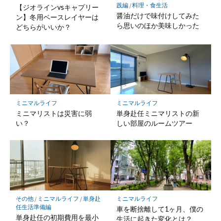
践編
/
料理・食生活
【ジオラインvsキャプリー
醤油だけで味付けしてみた
ン】冬用ベースレイヤーは
ら思いのほか美味しかった
どちらがいいか？
ミニマルライフ
ミニマルライフ
ミニマリストは災害に弱
単身赴任ミニマリストの新
い？
しい部屋のルームツアー
その他
/
ミニマルライフ
/
単身赴
ミニマルライフ
任生活準備編
車を断捨離して1ヶ月、僕の
単身赴任の初期費用を最小
生活に起きた変化とは？