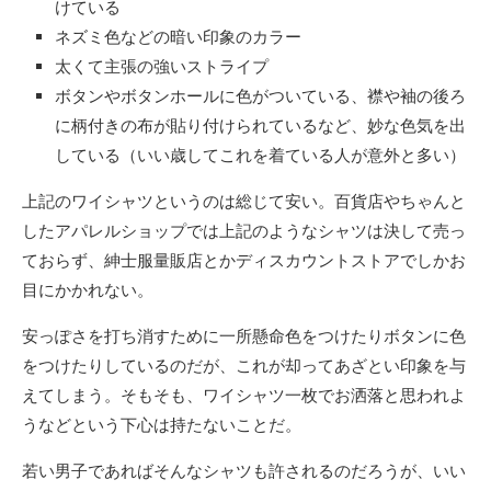
けている
ネズミ色などの暗い印象のカラー
太くて主張の強いストライプ
ボタンやボタンホールに色がついている、襟や袖の後ろ
に柄付きの布が貼り付けられているなど、妙な色気を出
している（いい歳してこれを着ている人が意外と多い）
上記のワイシャツというのは総じて安い。百貨店やちゃんと
したアパレルショップでは上記のようなシャツは決して売っ
ておらず、紳士服量販店とかディスカウントストアでしかお
目にかかれない。
安っぽさを打ち消すために一所懸命色をつけたりボタンに色
をつけたりしているのだが、これが却ってあざとい印象を与
えてしまう。そもそも、ワイシャツ一枚でお洒落と思われよ
うなどという下心は持たないことだ。
若い男子であればそんなシャツも許されるのだろうが、いい