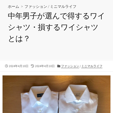
ホーム
>
ファッション
/
ミニマルライフ
中年男子が選んで得するワイ
シャツ・損するワイシャツ
とは？
公
最
カ
2024年4月10日
2024年4月10日
ファッション
/
ミニマルライフ
開
終
テ
日
更
ゴ
新
リ
日
ー