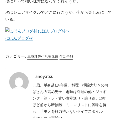
僕にとって強い味方になってくれそうだ。
次はシェアサイクルでどこに行こうか、今から楽しみにして
いる。
にほんブログ村
カテゴリー:
単身赴任生活実践編
生活全般
Tanoyatsu
50歳。単身赴任8年目。料理・掃除大好きのお
ばさん力高め男子。趣味は料理の他・ジョギ
ング・筋トレ・古い食堂巡り・乗り鉄。10年
ほど前から断捨離・ミニマリストに興味を持
ち、「モノを極力持たないライフスタイル」
をゆるめに実践中。