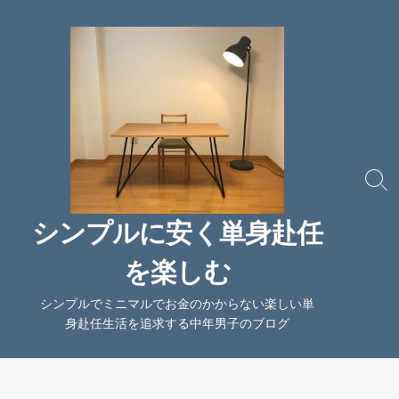
コ
ン
テ
ン
ツ
へ
ス
キ
ッ
検
索
プ
切
シンプルに安く単身赴任
り
替
を楽しむ
え
シンプルでミニマルでお金のかからない楽しい単
身赴任生活を追求する中年男子のブログ