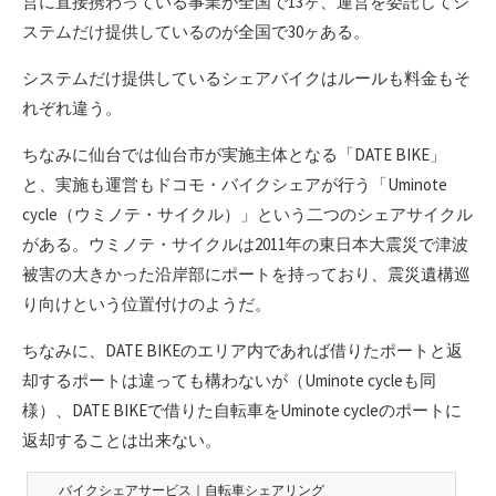
営に直接携わっている事業が全国で13ヶ、運営を委託してシ
ステムだけ提供しているのが全国で30ヶある。
システムだけ提供しているシェアバイクはルールも料金もそ
れぞれ違う。
ちなみに仙台では仙台市が実施主体となる「DATE BIKE」
と、実施も運営もドコモ・バイクシェアが行う「Uminote
cycle（ウミノテ・サイクル）」という二つのシェアサイクル
がある。ウミノテ・サイクルは2011年の東日本大震災で津波
被害の大きかった沿岸部にポートを持っており、震災遺構巡
り向けという位置付けのようだ。
ちなみに、DATE BIKEのエリア内であれば借りたポートと返
却するポートは違っても構わないが（Uminote cycleも同
様）、DATE BIKEで借りた自転車をUminote cycleのポートに
返却することは出来ない。
バイクシェアサービス｜自転車シェアリング