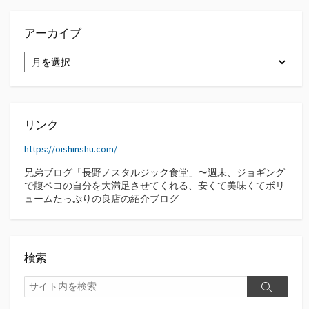
アーカイブ
ア
ー
カ
イ
ブ
リンク
https://oishinshu.com/
兄弟ブログ「長野ノスタルジック食堂」〜週末、ジョギング
で腹ペコの自分を大満足させてくれる、安くて美味くてボリ
ュームたっぷりの良店の紹介ブログ
検索
検
検
索
索