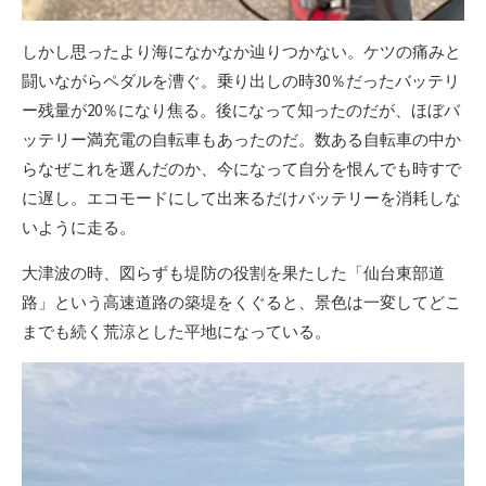
しかし思ったより海になかなか辿りつかない。ケツの痛みと
闘いながらペダルを漕ぐ。乗り出しの時30％だったバッテリ
ー残量が20％になり焦る。後になって知ったのだが、ほぼバ
ッテリー満充電の自転車もあったのだ。数ある自転車の中か
らなぜこれを選んだのか、今になって自分を恨んでも時すで
に遅し。エコモードにして出来るだけバッテリーを消耗しな
いように走る。
大津波の時、図らずも堤防の役割を果たした「仙台東部道
路」という高速道路の築堤をくぐると、景色は一変してどこ
までも続く荒涼とした平地になっている。