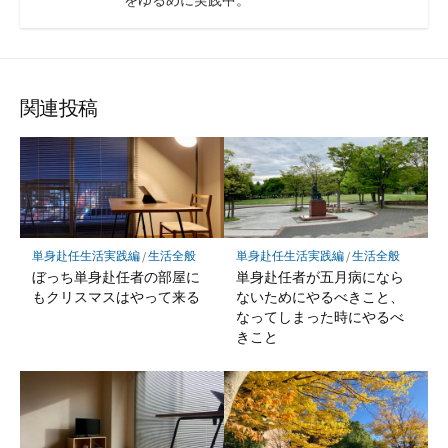
関連投稿
単身赴任生活実践編
/
生活全般
単身赴任生活実践編
/
生活全般
ぼっち単身赴任者の部屋に
単身赴任者が五月病になら
もクリスマスはやって来る
ないためにやるべきこと、
なってしまった時にやるべ
きこと