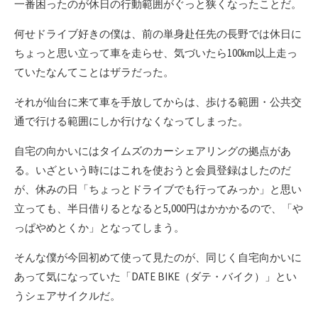
一番困ったのが休日の行動範囲がぐっと狭くなったことだ。
何せドライブ好きの僕は、前の単身赴任先の長野では休日に
ちょっと思い立って車を走らせ、気づいたら100km以上走っ
ていたなんてことはザラだった。
それが仙台に来て車を手放してからは、歩ける範囲・公共交
通で行ける範囲にしか行けなくなってしまった。
自宅の向かいにはタイムズのカーシェアリングの拠点があ
る。いざという時にはこれを使おうと会員登録はしたのだ
が、休みの日「ちょっとドライブでも行ってみっか」と思い
立っても、半日借りるとなると5,000円はかかかるので、「や
っぱやめとくか」となってしまう。
そんな僕が今回初めて使って見たのが、同じく自宅向かいに
あって気になっていた「DATE BIKE（ダテ・バイク）」とい
うシェアサイクルだ。