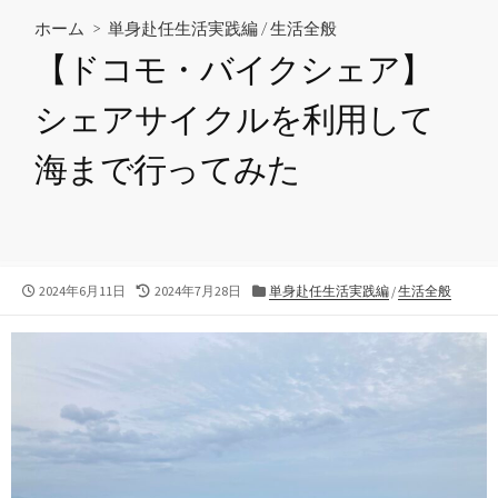
ホーム
>
単身赴任生活実践編
/
生活全般
【ドコモ・バイクシェア】
シェアサイクルを利用して
海まで行ってみた
公
最
カ
2024年6月11日
2024年7月28日
単身赴任生活実践編
/
生活全般
開
終
テ
日
更
ゴ
新
リ
日
ー