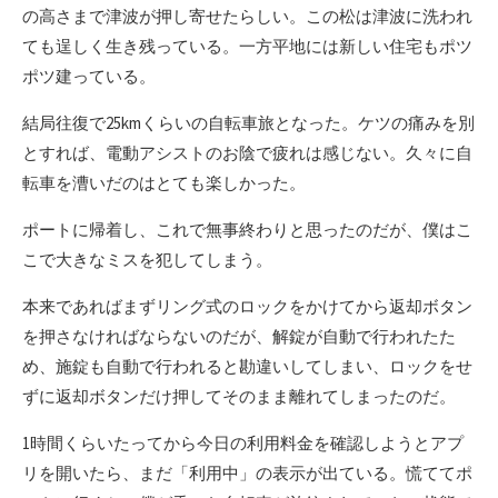
の高さまで津波が押し寄せたらしい。この松は津波に洗われ
ても逞しく生き残っている。一方平地には新しい住宅もポツ
ポツ建っている。
結局往復で25kmくらいの自転車旅となった。ケツの痛みを別
とすれば、電動アシストのお陰で疲れは感じない。久々に自
転車を漕いだのはとても楽しかった。
ポートに帰着し、これで無事終わりと思ったのだが、僕はこ
こで大きなミスを犯してしまう。
本来であればまずリング式のロックをかけてから返却ボタン
を押さなければならないのだが、解錠が自動で行われたた
め、施錠も自動で行われると勘違いしてしまい、ロックをせ
ずに返却ボタンだけ押してそのまま離れてしまったのだ。
1時間くらいたってから今日の利用料金を確認しようとアプ
リを開いたら、まだ「利用中」の表示が出ている。慌ててポ