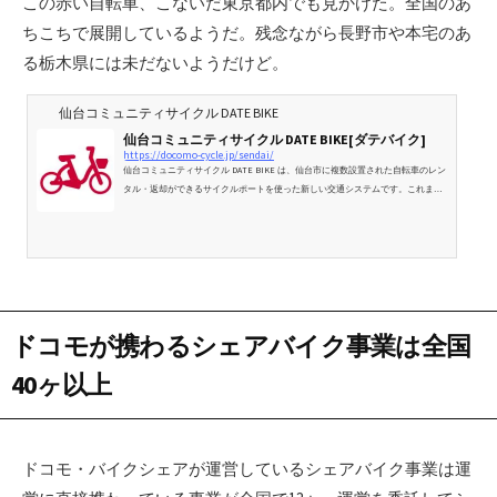
この赤い自転車、こないだ東京都内でも見かけた。全国のあ
ちこちで展開しているようだ。残念ながら長野市や本宅のあ
る栃木県には未だないようだけど。
仙台コミュニティサイクル DATE BIKE
仙台コミュニティサイクル DATE BIKE[ダテバイク]
https://docomo-cycle.jp/sendai/
仙台コミュニティサイクル DATE BIKE は、仙台市に複数設置された自転車のレン
タル・返却ができるサイクルポートを使った新しい交通システムです。これまで
のレンタサイクルや貸し自転車とは異なり、どこのポートでも借りて、乗って、
返却することができます。
ドコモが携わるシェアバイク事業は全国
40ヶ以上
ドコモ・バイクシェアが運営しているシェアバイク事業は運