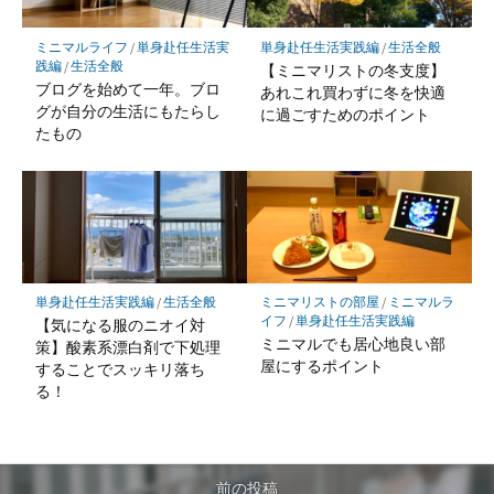
ミニマルライフ
/
単身赴任生活実
単身赴任生活実践編
/
生活全般
践編
/
生活全般
【ミニマリストの冬支度】
ブログを始めて一年。ブロ
あれこれ買わずに冬を快適
グが自分の生活にもたらし
に過ごすためのポイント
たもの
単身赴任生活実践編
/
生活全般
ミニマリストの部屋
/
ミニマルラ
イフ
/
単身赴任生活実践編
【気になる服のニオイ対
ミニマルでも居心地良い部
策】酸素系漂白剤で下処理
屋にするポイント
することでスッキリ落ち
る！
前の投稿