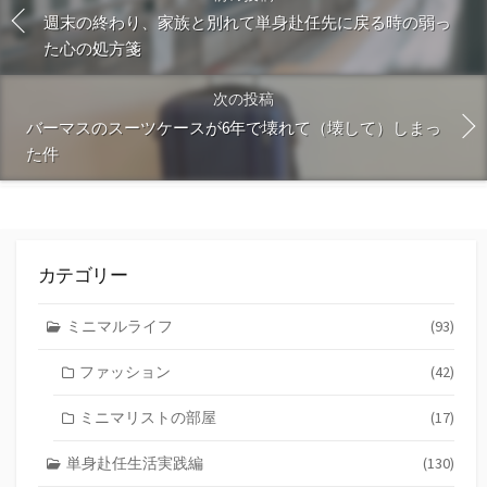
週末の終わり、家族と別れて単身赴任先に戻る時の弱っ
た心の処方箋
次の投稿
バーマスのスーツケースが6年で壊れて（壊して）しまっ
た件
カテゴリー
ミニマルライフ
(93)
ファッション
(42)
ミニマリストの部屋
(17)
単身赴任生活実践編
(130)