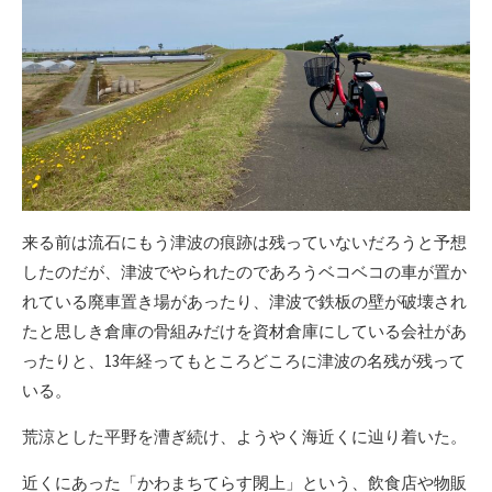
来る前は流石にもう津波の痕跡は残っていないだろうと予想
したのだが、津波でやられたのであろうベコベコの車が置か
れている廃車置き場があったり、津波で鉄板の壁が破壊され
たと思しき倉庫の骨組みだけを資材倉庫にしている会社があ
ったりと、13年経ってもところどころに津波の名残が残って
いる。
荒涼とした平野を漕ぎ続け、ようやく海近くに辿り着いた。
近くにあった「かわまちてらす閖上」という、飲食店や物販