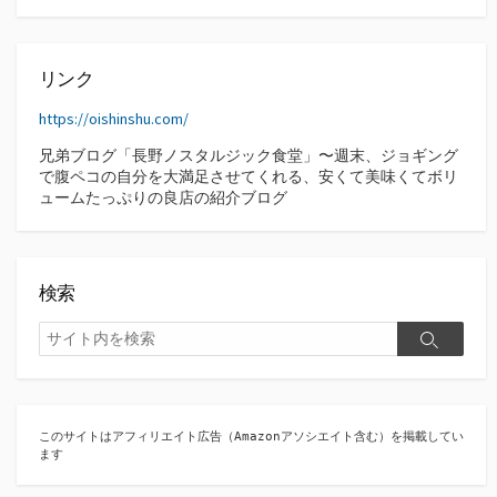
カ
イ
ブ
リンク
https://oishinshu.com/
兄弟ブログ「長野ノスタルジック食堂」〜週末、ジョギング
で腹ペコの自分を大満足させてくれる、安くて美味くてボリ
ュームたっぷりの良店の紹介ブログ
検索
検
検
索
索
このサイトはアフィリエイト広告（Amazonアソシエイト含む）を掲載してい
ます