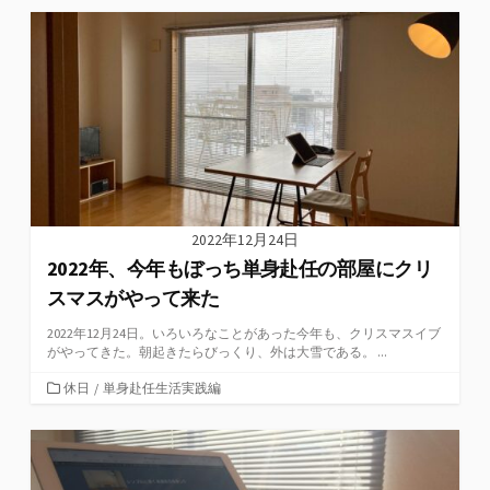
ゴ
リ
ー
2022年12月24日
2022年、今年もぼっち単身赴任の部屋にクリ
スマスがやって来た
2022年12月24日。いろいろなことがあった今年も、クリスマスイブ
がやってきた。朝起きたらびっくり、外は大雪である。 ...
カ
休日
/
単身赴任生活実践編
テ
ゴ
リ
ー