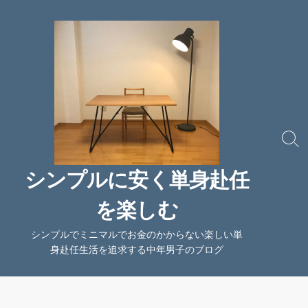
コ
ン
テ
ン
ツ
へ
ス
キ
ッ
検
索
プ
切
シンプルに安く単身赴任
り
替
を楽しむ
え
シンプルでミニマルでお金のかからない楽しい単
身赴任生活を追求する中年男子のブログ