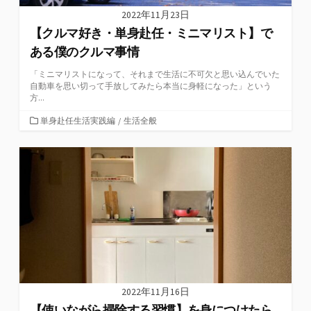
2022年11月23日
【クルマ好き・単身赴任・ミニマリスト】で
ある僕のクルマ事情
「ミニマリストになって、それまで生活に不可欠と思い込んでいた
自動車を思い切って手放してみたら本当に身軽になった」という
方...
カ
単身赴任生活実践編
/
生活全般
テ
ゴ
リ
ー
2022年11月16日
【使いながら掃除する習慣】を身につけたら