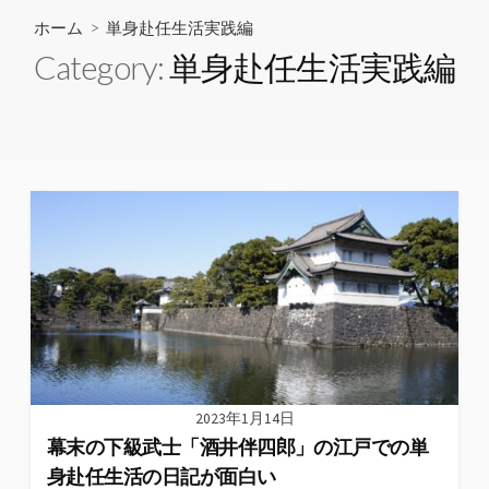
ホーム
> 単身赴任生活実践編
Category:
単身赴任生活実践編
2023年1月14日
幕末の下級武士「酒井伴四郎」の江戸での単
身赴任生活の日記が面白い