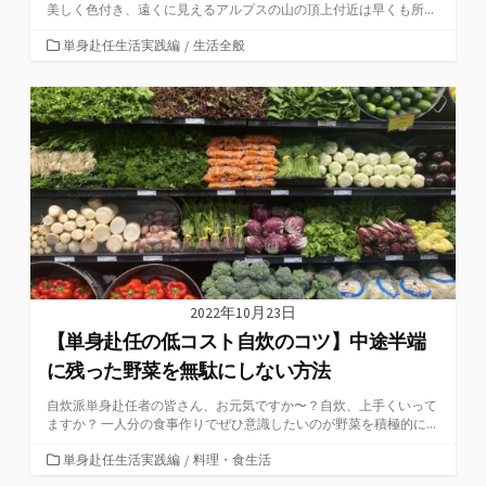
美しく色付き、遠くに見えるアルプスの山の頂上付近は早くも所...
カ
単身赴任生活実践編
/
生活全般
テ
ゴ
リ
ー
2022年10月23日
【単身赴任の低コスト自炊のコツ】中途半端
に残った野菜を無駄にしない方法
自炊派単身赴任者の皆さん、お元気ですか〜？自炊、上手くいって
ますか？ 一人分の食事作りでぜひ意識したいのが野菜を積極的に...
カ
単身赴任生活実践編
/
料理・食生活
テ