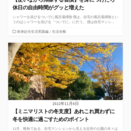
休日の自由時間がグッと増えた
シャワーを浴びるついでに風呂場掃除 僕は、自宅の風呂場掃除とい
うのはシャワーを浴びる「ついでに」に行う。 僕は自宅マンシ...
カ
単身赴任生活実践編
/
生活全般
テ
ゴ
リ
ー
2022年11月6日
【ミニマリストの冬支度】あれこれ買わずに
冬を快適に過ごすためのポイント
11月、晩秋である。自宅マンションから見える近所の公園の木々は