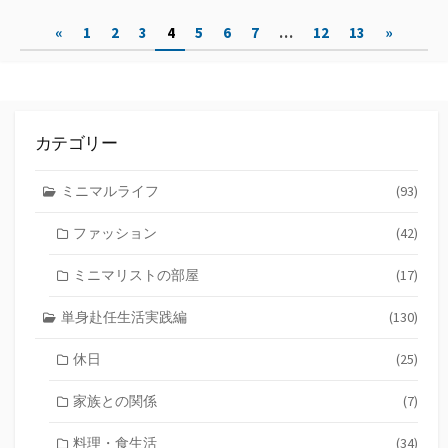
ゴ
投
«
1
2
3
4
5
6
7
…
12
13
»
リ
ー
稿
ナ
ビ
カテゴリー
ゲ
ミニマルライフ
(93)
ー
ファッション
(42)
シ
ョ
ミニマリストの部屋
(17)
ン
単身赴任生活実践編
(130)
休日
(25)
家族との関係
(7)
料理・食生活
(34)