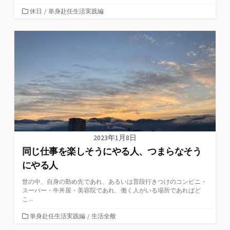
カ
休日
/
単身赴任生活実践編
テ
ゴ
リ
ー
2023年1月8日
同じ仕事を楽しそうにやる人、つまらなそう
にやる人
世の中、自身の勤め先であれ、あるいは普段行きつけのコンビニ・
スーパー・牛丼屋・美容院であれ、働く人がいる場所であればど
こ...
カ
単身赴任生活実践編
/
生活全般
テ