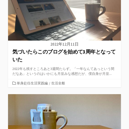
2022年12月11日
気づいたらこのブログを始めて3周年となって
いた
2022年も残すところあと3週間たらず。「一年なんてあっという間
だなあ」というのはいかにも月並みな感想だが、僕自身が月並...
カ
単身赴任生活実践編
/
生活全般
テ
ゴ
リ
ー