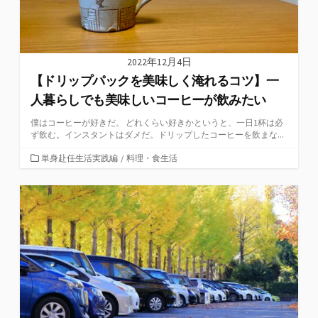
2022年12月4日
【ドリップパックを美味しく淹れるコツ】一
人暮らしでも美味しいコーヒーが飲みたい
僕はコーヒーが好きだ。 どれくらい好きかというと、一日1杯は必
ず飲む。インスタントはダメだ。ドリップしたコーヒーを飲まな...
カ
単身赴任生活実践編
/
料理・食生活
テ
ゴ
リ
ー