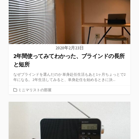
2020年2月23日
2年間使ってみてわかった、ブラインドの長所
と短所
なぜブラインドを選んだのか 単身赴任生活もあと1ヶ月ちょっとで2
年になる。 2年生活してみると、単身赴任を始めるときに決...
カ
ミニマリストの部屋
テ
ゴ
リ
ー