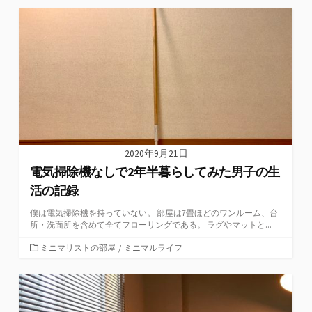
ゴ
リ
ー
2020年9月21日
電気掃除機なしで2年半暮らしてみた男子の生
活の記録
僕は電気掃除機を持っていない。 部屋は7畳ほどのワンルーム、台
所・洗面所を含めて全てフローリングである。 ラグやマットと...
カ
ミニマリストの部屋
/
ミニマルライフ
テ
ゴ
リ
ー