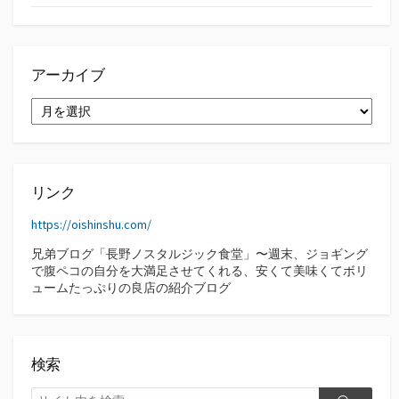
アーカイブ
ア
ー
カ
イ
ブ
リンク
https://oishinshu.com/
兄弟ブログ「長野ノスタルジック食堂」〜週末、ジョギング
で腹ペコの自分を大満足させてくれる、安くて美味くてボリ
ュームたっぷりの良店の紹介ブログ
検索
検