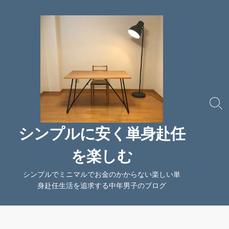
コ
ン
テ
ン
ツ
へ
ス
キ
ッ
検
索
プ
切
シンプルに安く単身赴任
り
替
を楽しむ
え
シンプルでミニマルでお金のかからない楽しい単
身赴任生活を追求する中年男子のブログ