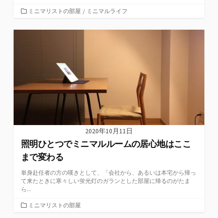
カ
ミニマリストの部屋
/
ミニマルライフ
テ
ゴ
リ
ー
2020年10月11日
照明ひとつでミニマルルームの居心地はここ
まで変わる
単身赴任者の方の嘆きとして、「会社から、あるいは本宅から帰っ
て来たときに寒々しい蛍光灯のガランとした部屋に帰るのがたま
ら...
カ
ミニマリストの部屋
テ