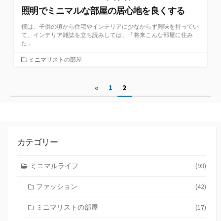
照明でミニマルな部屋の居心地を良くする
僕は、子供の頃から住宅やインテリアに少なからず興味を持ってい
て、インテリア雑誌を立ち読みしては、「将来こんな部屋に住み
た...
カ
ミニマリストの部屋
テ
ゴ
投
«
1
2
リ
ー
稿
ナ
ビ
カテゴリー
ゲ
ミニマルライフ
(93)
ー
ファッション
(42)
シ
ョ
ミニマリストの部屋
(17)