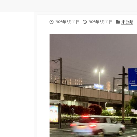
公
最
カ
2025年5月11日
2025年5月11日
未分類
開
終
テ
日
更
ゴ
新
リ
日
ー