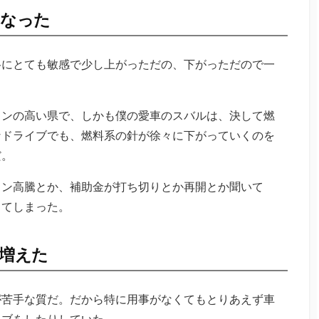
になった
格にとても敏感で少し上がっただの、下がっただので一
リンの高い県で、しかも僕の愛車のスバルは、決して燃
なドライブでも、燃料系の針が徐々に下がっていくのを
だ。
リン高騰とか、補助金が打ち切りとか再開とか聞いて
ってしまった。
が増えた
が苦手な質だ。だから特に用事がなくてもとりあえず車
イブをしたりしていた。