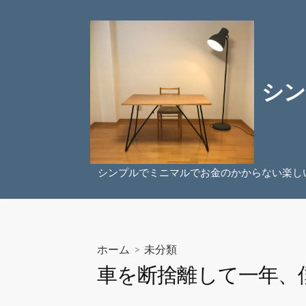
コ
ン
テ
ン
ツ
シン
へ
ス
キ
ッ
プ
シンプルでミニマルでお金のかからない楽し
ホーム
>
未分類
車を断捨離して一年、