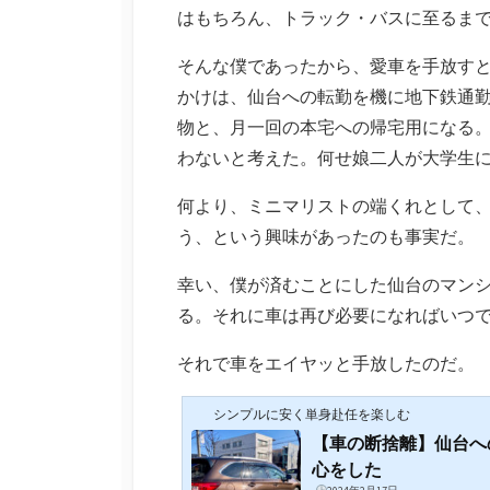
はもちろん、トラック・バスに至るま
そんな僕であったから、愛車を手放す
かけは、仙台への転勤を機に地下鉄通
物と、月一回の本宅への帰宅用になる
わないと考えた。何せ娘二人が大学生に
何より、ミニマリストの端くれとして
う、という興味があったのも事実だ。
幸い、僕が済むことにした仙台のマン
る。それに車は再び必要になればいつ
それで車をエイヤッと手放したのだ。
シンプルに安く単身赴任を楽しむ
【車の断捨離】仙台へ
心をした