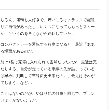
もちろん、運転も大好きで、若いころはトラックで配送
なりに自信があったし、いくつになってももっとスムー
いか、というのを考えながら運転していた。
のコンパクトカーを運転する程度になると、最近「ああ
じる場面があるのだ。
前は1発で完璧に入れられて当然だったのが、最近は完
いたりする。自分が走っている車線の先が詰まっている
れば早めに判断して車線変更出来たのに、最近はそれが
いてしまう、など…
なことはないのだが、やはり他の何事と同じで、ブラン
避けようがないようだ。