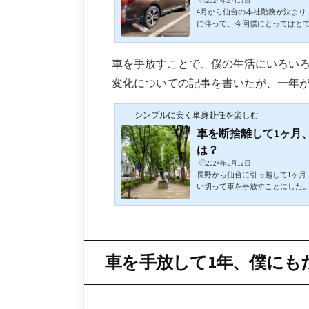
2024年2月17日
4月から仙台の本社勤務が決まり
に伴って、今回僕にとってはと
手放す」ということである。僕に
だから、すなわち生まれた時か
まれて始めた発した言語が、道
車を手放すことで、僕の生活にいろいろ
あったらしい（母談）。好きな
変化についての記事を書いたが、一年
きである。当然車の運転も大好き
の運転で自身に責任のある事故はゼ
シンプルに安く単身赴任を楽しむ
車を断捨離して1ヶ月
は？
2024年5月12日
長野から仙台に引っ越して1ヶ月
い切って車を手放すことにした。
ル・アウトバック2017年式。
への帰宅に、そして休日の一人
活躍してくれ、気づいたら走行距
活はアウトバックなしでは語れな
額は？長野から仙台への引越し
車を手放して1年、僕にも
店を3軒回って査定してもらった。.