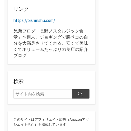
ブ
リンク
https://oishinshu.com/
兄弟ブログ「長野ノスタルジック食
堂」〜週末、ジョギングで腹ペコの自
分を大満足させてくれる、安くて美味
くてボリュームたっぷりの良店の紹介
ブログ
検索
検
検
索
索
このサイトはアフィリエイト広告（Amazonアソ
シエイト含む）を掲載しています