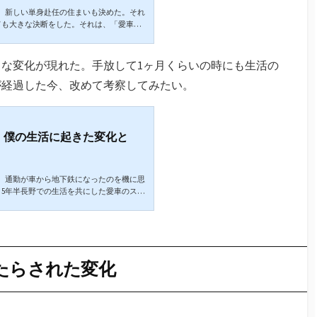
、新しい単身赴任の住まいも決めた。それ
ても大きな決断をした。それは、「愛車を
とって車とは僕の車好き歴は49年、今49歳
らずっと車好きということである。何せ生
を走っている車を指差して「ブーブー」で
な変化が現れた。手放して1ヶ月くらいの時にも生活の
のは乗用車に限らず、トラックもバスも好
が経過した今、改めて考察してみたい。
だ。車を運転し始めて30年弱、自家用車
...
、僕の生活に起きた変化と
、通勤が車から地下鉄になったのを機に思
5年半長野での生活を共にした愛車のスバ
通勤に、日常の買い物に、月一回の栃木の本宅
暮らしの寂しさを紛らわせるドライブに大
離は10万キロを超えていた。長野での生
い。10万キロ走ったアウトバックの買取
が最後のドライブとなり、翌週に買取専門
たらされた変化
..