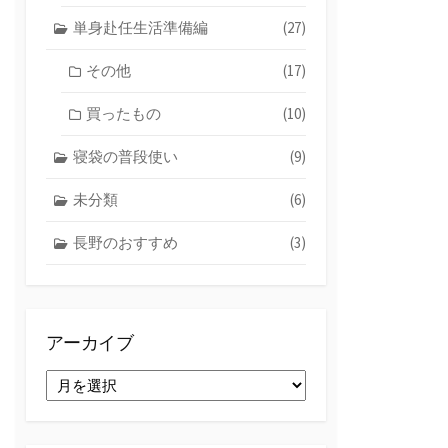
単身赴任生活準備編
(27)
その他
(17)
買ったもの
(10)
寝袋の普段使い
(9)
未分類
(6)
長野のおすすめ
(3)
アーカイブ
ア
ー
カ
イ