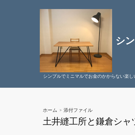
コ
ン
テ
ン
ツ
シン
へ
ス
キ
ッ
プ
シンプルでミニマルでお金のかからない楽し
ホーム
> 添付ファイル
土井縫工所と鎌倉シャ