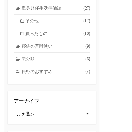
単身赴任生活準備編
(27)
その他
(17)
買ったもの
(10)
寝袋の普段使い
(9)
未分類
(6)
長野のおすすめ
(3)
アーカイブ
ア
ー
カ
イ