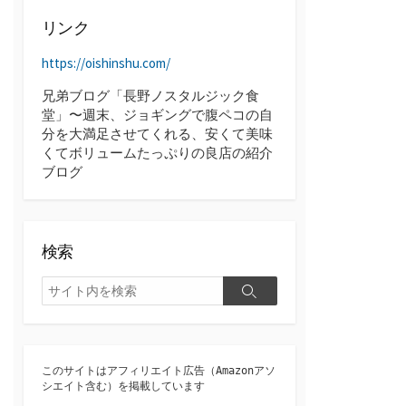
ブ
リンク
https://oishinshu.com/
兄弟ブログ「長野ノスタルジック食
堂」〜週末、ジョギングで腹ペコの自
分を大満足させてくれる、安くて美味
くてボリュームたっぷりの良店の紹介
ブログ
検索
検
検
索
索
このサイトはアフィリエイト広告（Amazonアソ
シエイト含む）を掲載しています