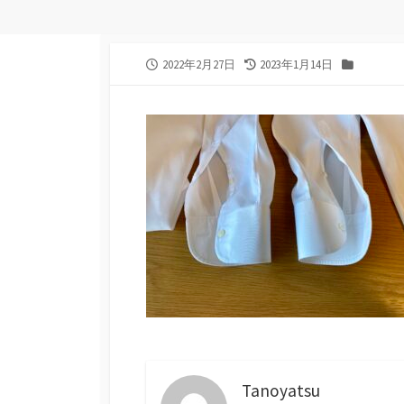
公
最
カ
2022年2月27日
2023年1月14日
開
終
テ
日
更
ゴ
新
リ
日
ー
Tanoyatsu