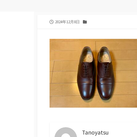
公
カ
2024年12月8日
開
テ
日
ゴ
リ
ー
Tanoyatsu