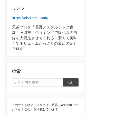
ブ
リンク
https://oishinshu.com/
兄弟ブログ「長野ノスタルジック食
堂」〜週末、ジョギングで腹ペコの自
分を大満足させてくれる、安くて美味
くてボリュームたっぷりの良店の紹介
ブログ
検索
検
検
索
索
このサイトはアフィリエイト広告（Amazonアソ
シエイト含む）を掲載しています