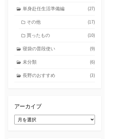
単身赴任生活準備編
(27)
その他
(17)
買ったもの
(10)
寝袋の普段使い
(9)
未分類
(6)
長野のおすすめ
(3)
アーカイブ
ア
ー
カ
イ