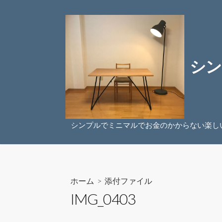
コ
ン
テ
ン
ツ
シン
へ
ス
キ
ッ
プ
シンプルでミニマルでお金のかからない楽し
ホーム
> 添付ファイル
IMG_0403