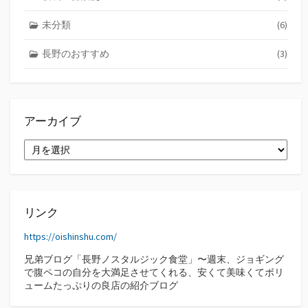
未分類
(6)
長野のおすすめ
(3)
アーカイブ
ア
ー
カ
イ
ブ
リンク
https://oishinshu.com/
兄弟ブログ「長野ノスタルジック食堂」〜週末、ジョギング
で腹ペコの自分を大満足させてくれる、安くて美味くてボリ
ュームたっぷりの良店の紹介ブログ