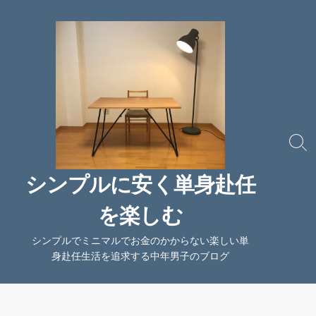
コ
ン
テ
ン
ツ
へ
ス
キ
ッ
検
索
プ
切
シンプルに安く単身赴任
り
替
を楽しむ
え
シンプルでミニマルでお金のかからない楽しい単
身赴任生活を追求する中年男子のブログ