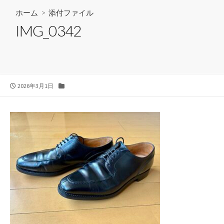
ホーム
> 添付ファイル
IMG_0342
公
カ
2026年3月1日
開
テ
日
ゴ
リ
ー