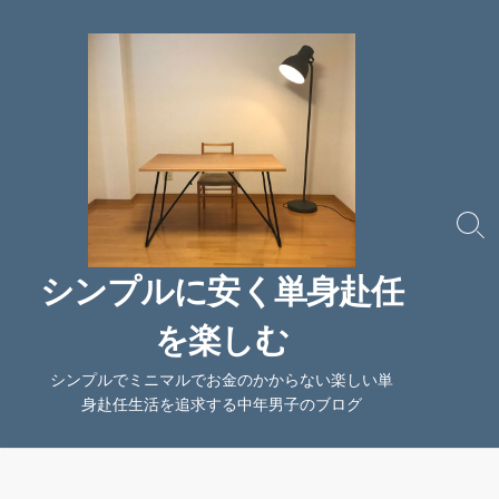
コ
ン
テ
ン
ツ
へ
ス
キ
ッ
検
索
プ
切
シンプルに安く単身赴任
り
替
を楽しむ
え
シンプルでミニマルでお金のかからない楽しい単
身赴任生活を追求する中年男子のブログ