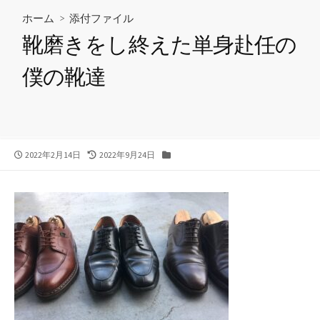
ホーム
> 添付ファイル
靴磨きをし終えた単身赴任の
僕の靴達
公
最
カ
2022年2月14日
2022年9月24日
開
終
テ
日
更
ゴ
新
リ
日
ー