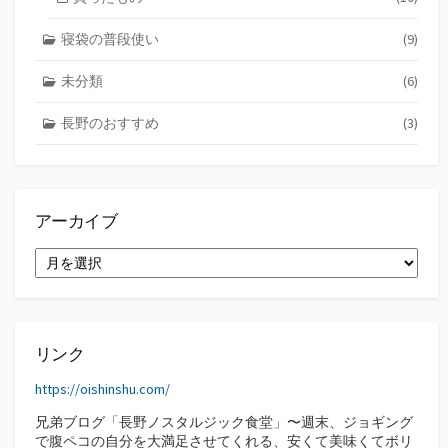
寝袋の普段使い
(9)
未分類
(6)
長野のおすすめ
(3)
アーカイブ
ア
ー
カ
イ
ブ
リンク
https://oishinshu.com/
兄弟ブログ「長野ノスタルジック食堂」〜週末、ジョギング
で腹ペコの自分を大満足させてくれる、安くて美味くてボリ