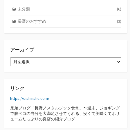
未分類
(6)
長野のおすすめ
(3)
アーカイブ
ア
ー
カ
イ
ブ
リンク
https://oishinshu.com/
兄弟ブログ「長野ノスタルジック食堂」〜週末、ジョギング
で腹ペコの自分を大満足させてくれる、安くて美味くてボリ
ュームたっぷりの良店の紹介ブログ