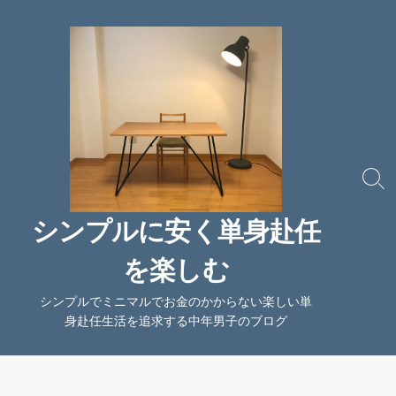
コ
ン
テ
ン
ツ
へ
ス
キ
ッ
検
索
プ
切
シンプルに安く単身赴任
り
替
を楽しむ
え
シンプルでミニマルでお金のかからない楽しい単
身赴任生活を追求する中年男子のブログ