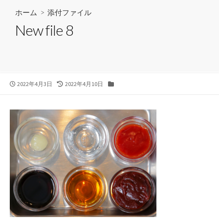
ホーム
> 添付ファイル
New file 8
公
最
カ
2022年4月3日
2022年4月10日
開
終
テ
日
更
ゴ
新
リ
日
ー