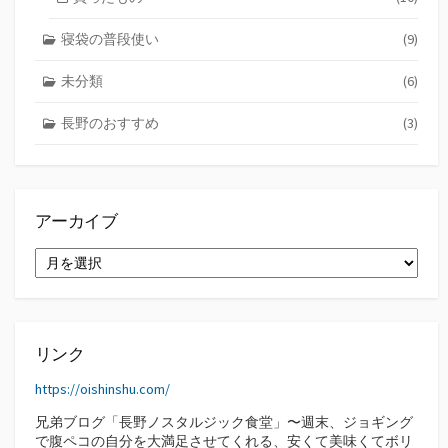
寝袋の普段使い
(9)
未分類
(6)
長野のおすすめ
(3)
アーカイブ
ア
ー
カ
イ
ブ
リンク
https://oishinshu.com/
兄弟ブログ「長野ノスタルジック食堂」〜週末、ジョギング
で腹ペコの自分を大満足させてくれる、安くて美味くてボリ