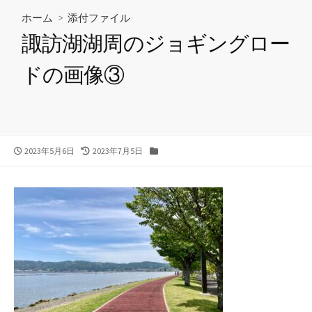
ホーム
> 添付ファイル
諏訪湖湖周のジョギングロー
ドの画像③
公
最
カ
2023年5月6日
2023年7月5日
開
終
テ
日
更
ゴ
新
リ
日
ー