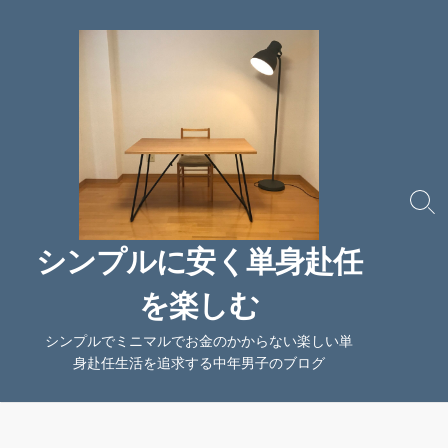
コ
ン
テ
ン
ツ
へ
ス
キ
ッ
検
索
プ
切
シンプルに安く単身赴任
り
替
を楽しむ
え
シンプルでミニマルでお金のかからない楽しい単
身赴任生活を追求する中年男子のブログ