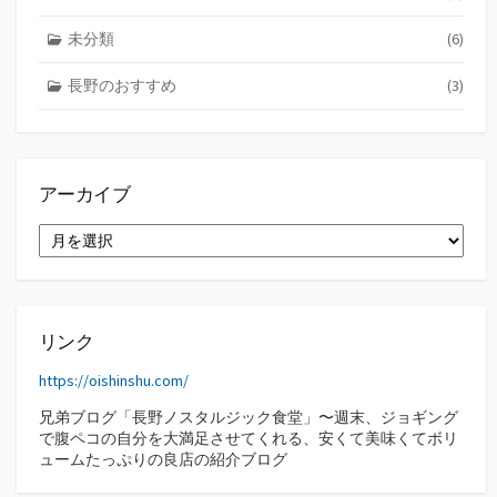
未分類
(6)
長野のおすすめ
(3)
アーカイブ
ア
ー
カ
イ
ブ
リンク
https://oishinshu.com/
兄弟ブログ「長野ノスタルジック食堂」〜週末、ジョギング
で腹ペコの自分を大満足させてくれる、安くて美味くてボリ
ュームたっぷりの良店の紹介ブログ