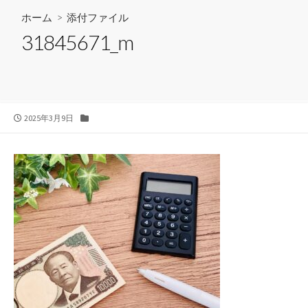
ホーム
> 添付ファイル
31845671_m
公
カ
2025年3月9日
開
テ
日
ゴ
リ
ー