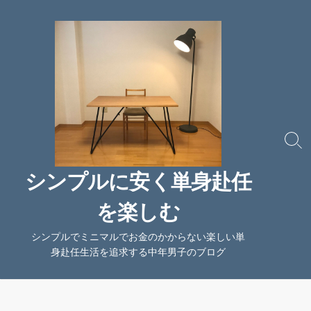
コ
ン
テ
ン
ツ
へ
ス
キ
ッ
検
索
プ
切
シンプルに安く単身赴任
り
替
を楽しむ
え
シンプルでミニマルでお金のかからない楽しい単
身赴任生活を追求する中年男子のブログ