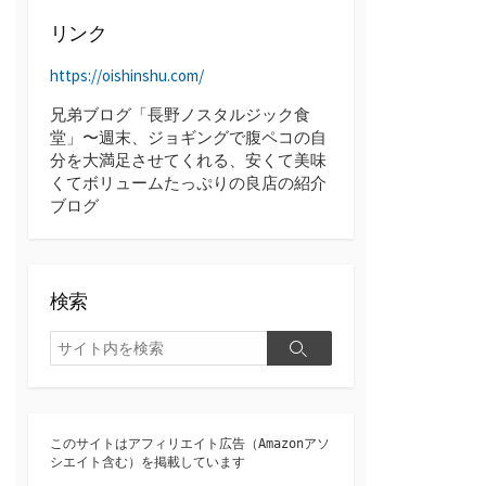
ブ
リンク
https://oishinshu.com/
兄弟ブログ「長野ノスタルジック食
堂」〜週末、ジョギングで腹ペコの自
分を大満足させてくれる、安くて美味
くてボリュームたっぷりの良店の紹介
ブログ
検索
検
検
索
索
このサイトはアフィリエイト広告（Amazonアソ
シエイト含む）を掲載しています