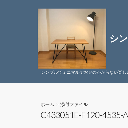
コ
ン
テ
ン
ツ
シン
へ
ス
キ
ッ
プ
シンプルでミニマルでお金のかからない楽し
ホーム
> 添付ファイル
C433051E-F120-4535-