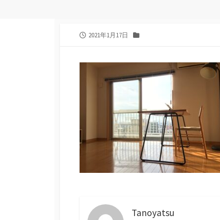
公
カ
2021年1月17日
開
テ
日
ゴ
リ
ー
Tanoyatsu