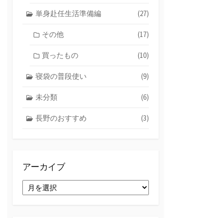
単身赴任生活準備編
(27)
その他
(17)
買ったもの
(10)
寝袋の普段使い
(9)
未分類
(6)
長野のおすすめ
(3)
アーカイブ
ア
ー
カ
イ