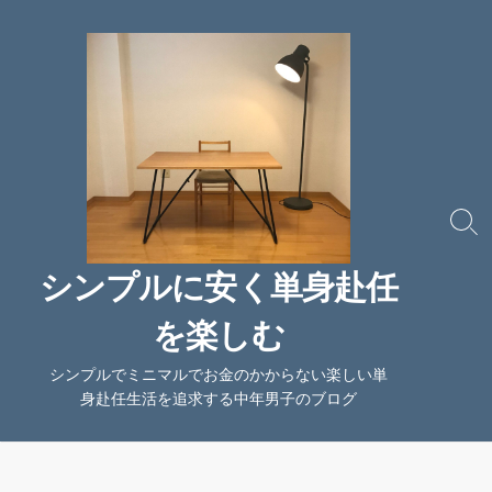
コ
ン
テ
ン
ツ
へ
ス
キ
ッ
検
索
プ
切
シンプルに安く単身赴任
り
替
を楽しむ
え
シンプルでミニマルでお金のかからない楽しい単
身赴任生活を追求する中年男子のブログ