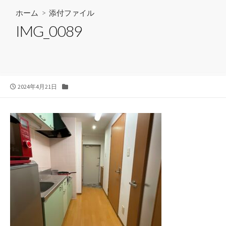
ホーム
> 添付ファイル
IMG_0089
公
カ
2024年4月21日
開
テ
日
ゴ
リ
ー