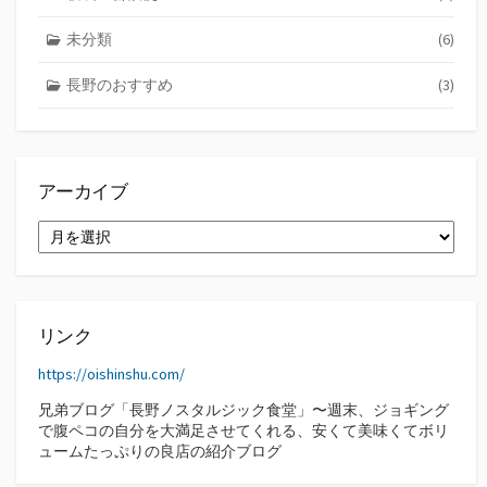
未分類
(6)
長野のおすすめ
(3)
アーカイブ
ア
ー
カ
イ
ブ
リンク
https://oishinshu.com/
兄弟ブログ「長野ノスタルジック食堂」〜週末、ジョギング
で腹ペコの自分を大満足させてくれる、安くて美味くてボリ
ュームたっぷりの良店の紹介ブログ