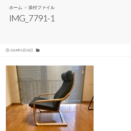
ホーム
> 添付ファイル
IMG_7791-1
公
カ
2024年5月26日
開
テ
日
ゴ
リ
ー