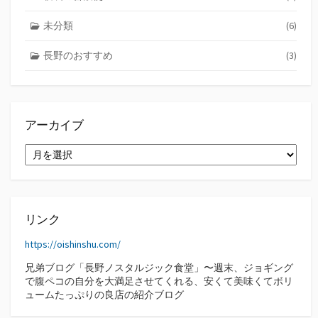
未分類
(6)
長野のおすすめ
(3)
アーカイブ
ア
ー
カ
イ
ブ
リンク
https://oishinshu.com/
兄弟ブログ「長野ノスタルジック食堂」〜週末、ジョギング
で腹ペコの自分を大満足させてくれる、安くて美味くてボリ
ュームたっぷりの良店の紹介ブログ