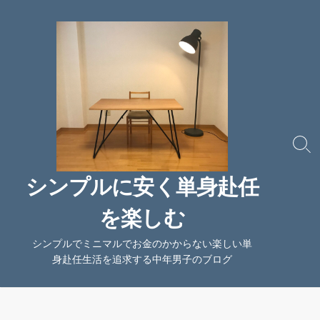
コ
ン
テ
ン
ツ
へ
ス
キ
ッ
検
索
プ
切
シンプルに安く単身赴任
り
替
を楽しむ
え
シンプルでミニマルでお金のかからない楽しい単
身赴任生活を追求する中年男子のブログ