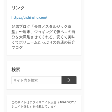
ブ
リンク
https://oishinshu.com/
兄弟ブログ「長野ノスタルジック食
堂」〜週末、ジョギングで腹ペコの自
分を大満足させてくれる、安くて美味
くてボリュームたっぷりの良店の紹介
ブログ
検索
検
検
索
索
このサイトはアフィリエイト広告（Amazonアソ
シエイト含む）を掲載しています