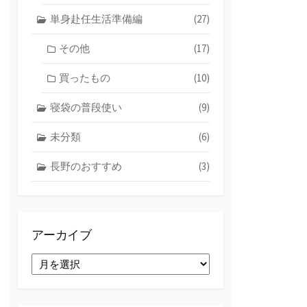
単身赴任生活準備編
(27)
その他
(17)
買ったもの
(10)
寝袋の普段使い
(9)
未分類
(6)
長野のおすすめ
(3)
アーカイブ
ア
ー
カ
イ