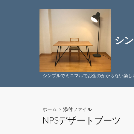
コ
ン
テ
ン
ツ
シン
へ
ス
キ
ッ
プ
シンプルでミニマルでお金のかからない楽し
ホーム
> 添付ファイル
NPSデザートブーツ