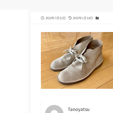
公
最
カ
2022年7月31日
2023年1月14日
開
終
テ
日
更
ゴ
新
リ
日
ー
Tanoyatsu