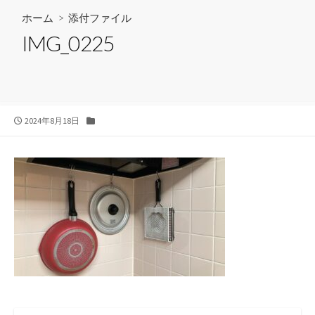
ホーム
> 添付ファイル
IMG_0225
公
カ
2024年8月18日
開
テ
日
ゴ
リ
ー