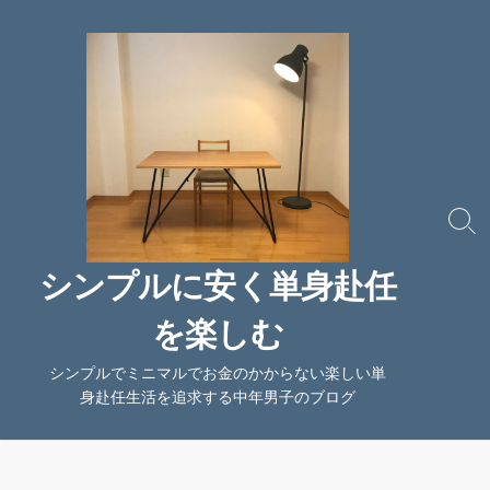
コ
ン
テ
ン
ツ
へ
ス
キ
ッ
検
索
プ
切
シンプルに安く単身赴任
り
替
を楽しむ
え
シンプルでミニマルでお金のかからない楽しい単
身赴任生活を追求する中年男子のブログ