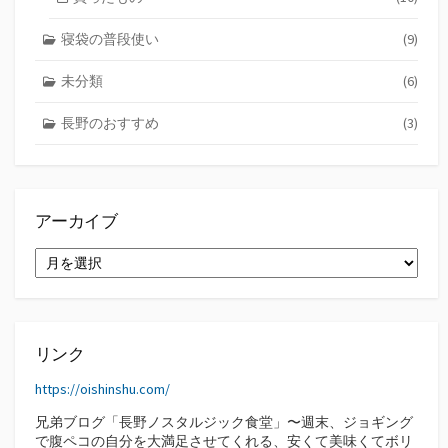
寝袋の普段使い
(9)
未分類
(6)
長野のおすすめ
(3)
アーカイブ
ア
ー
カ
イ
ブ
リンク
https://oishinshu.com/
兄弟ブログ「長野ノスタルジック食堂」〜週末、ジョギング
で腹ペコの自分を大満足させてくれる、安くて美味くてボリ