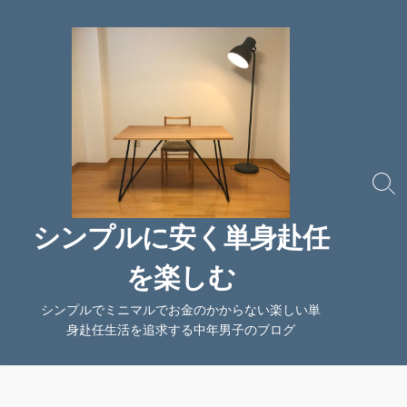
コ
ン
テ
ン
ツ
へ
ス
キ
ッ
検
索
プ
切
シンプルに安く単身赴任
り
替
を楽しむ
え
シンプルでミニマルでお金のかからない楽しい単
身赴任生活を追求する中年男子のブログ