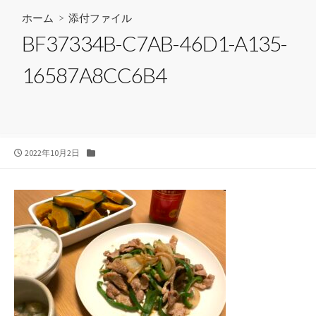
ホーム
> 添付ファイル
BF37334B-C7AB-46D1-A135-
16587A8CC6B4
公
カ
2022年10月2日
開
テ
日
ゴ
リ
ー