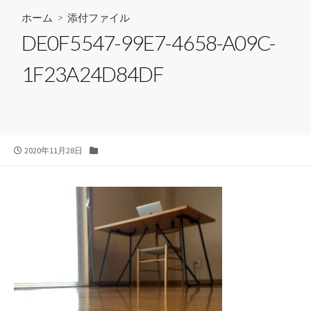
ホーム
> 添付ファイル
DE0F5547-99E7-4658-A09C-
1F23A24D84DF
公
カ
2020年11月28日
開
テ
日
ゴ
リ
ー