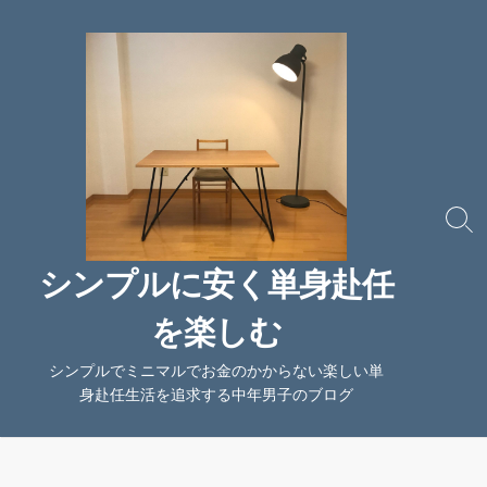
コ
ン
テ
ン
ツ
へ
ス
キ
ッ
検
索
プ
切
シンプルに安く単身赴任
り
替
を楽しむ
え
シンプルでミニマルでお金のかからない楽しい単
身赴任生活を追求する中年男子のブログ