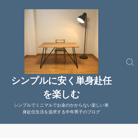
コ
ン
テ
ン
ツ
へ
ス
キ
ッ
検
索
プ
切
シンプルに安く単身赴任
り
替
を楽しむ
え
シンプルでミニマルでお金のかからない楽しい単
身赴任生活を追求する中年男子のブログ