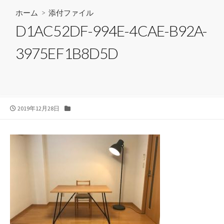
ホーム
> 添付ファイル
D1AC52DF-994E-4CAE-B92A-
3975EF1B8D5D
公
カ
2019年12月28日
開
テ
日
ゴ
リ
ー