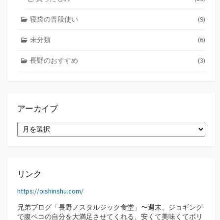
寝袋の普段使い
(9)
未分類
(6)
長野のおすすめ
(3)
アーカイブ
ア
ー
カ
イ
ブ
リンク
https://oishinshu.com/
兄弟ブログ「長野ノスタルジック食堂」〜週末、ジョギング
で腹ペコの自分を大満足させてくれる、安くて美味くてボリ