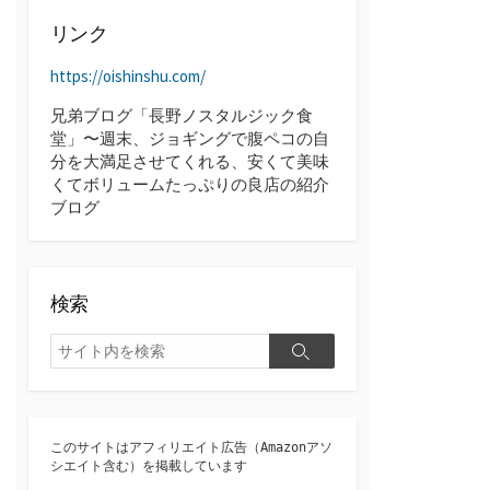
ブ
リンク
https://oishinshu.com/
兄弟ブログ「長野ノスタルジック食
堂」〜週末、ジョギングで腹ペコの自
分を大満足させてくれる、安くて美味
くてボリュームたっぷりの良店の紹介
ブログ
検索
検
検
索
索
このサイトはアフィリエイト広告（Amazonアソ
シエイト含む）を掲載しています