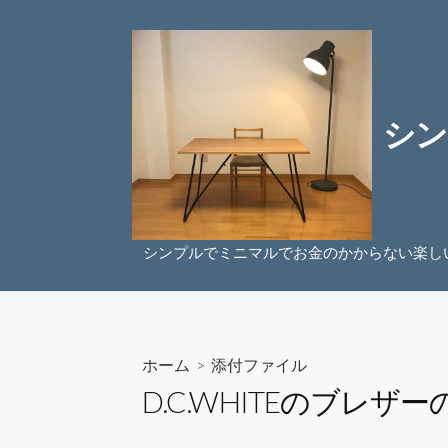
コ
ン
テ
ン
ツ
シン
へ
ス
キ
ッ
プ
シンプルでミニマルでお金のかからない楽し
ホーム
> 添付ファイル
D.C.WHITEのブレザー