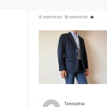
公
最
カ
2023年9月16日
2023年9月18日
開
終
テ
日
更
ゴ
新
リ
日
ー
Tanoyatsu