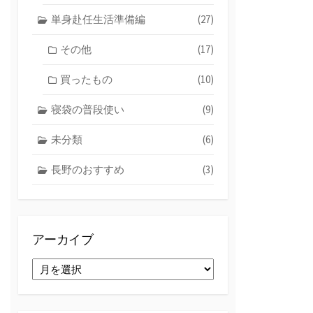
単身赴任生活準備編
(27)
その他
(17)
買ったもの
(10)
寝袋の普段使い
(9)
未分類
(6)
長野のおすすめ
(3)
アーカイブ
ア
ー
カ
イ