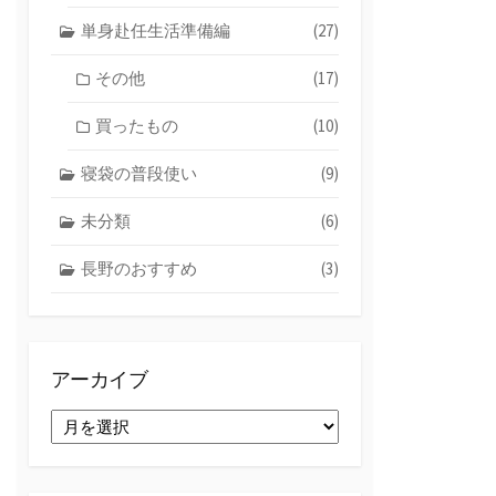
単身赴任生活準備編
(27)
その他
(17)
買ったもの
(10)
寝袋の普段使い
(9)
未分類
(6)
長野のおすすめ
(3)
アーカイブ
ア
ー
カ
イ