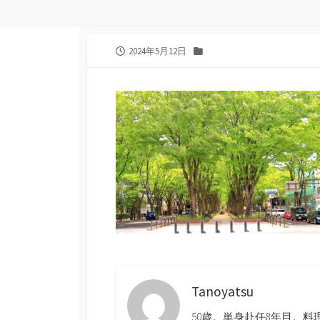
公
カ
2024年5月12日
開
テ
日
ゴ
リ
ー
Tanoyatsu
50歳。単身赴任8年目。