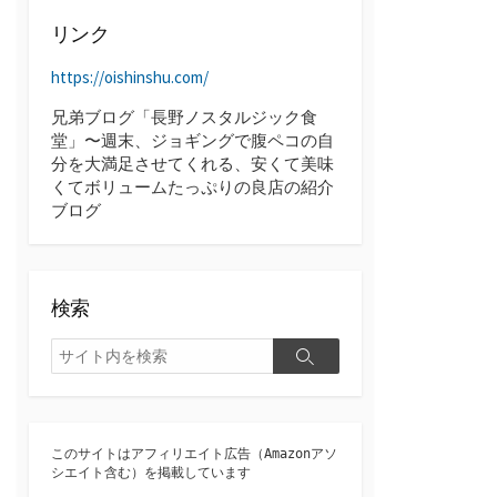
ブ
リンク
https://oishinshu.com/
兄弟ブログ「長野ノスタルジック食
堂」〜週末、ジョギングで腹ペコの自
分を大満足させてくれる、安くて美味
くてボリュームたっぷりの良店の紹介
ブログ
検索
検
検
索
索
このサイトはアフィリエイト広告（Amazonアソ
シエイト含む）を掲載しています