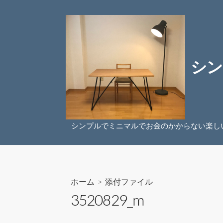
コ
ン
テ
ン
ツ
シン
へ
ス
キ
ッ
プ
シンプルでミニマルでお金のかからない楽し
ホーム
> 添付ファイル
3520829_m