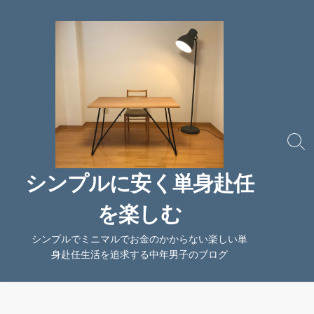
コ
ン
テ
ン
ツ
へ
ス
キ
ッ
検
索
プ
切
シンプルに安く単身赴任
り
替
を楽しむ
え
シンプルでミニマルでお金のかからない楽しい単
身赴任生活を追求する中年男子のブログ