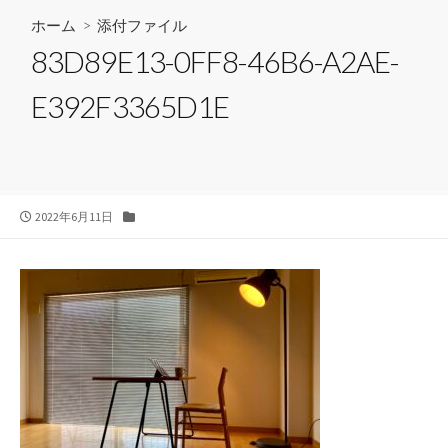
ホーム
> 添付ファイル
83D89E13-0FF8-46B6-A2AE-
E392F3365D1E
公
カ
2022年6月11日
開
テ
日
ゴ
リ
ー