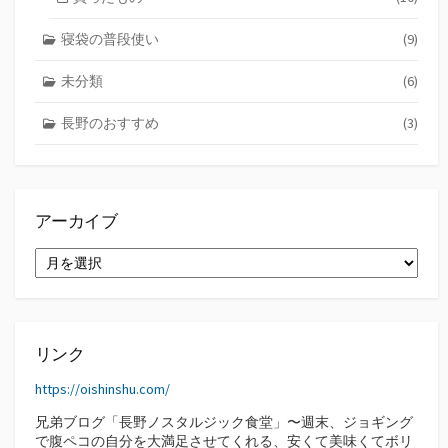
寝袋の普段使い
(9)
未分類
(6)
長野のおすすめ
(3)
アーカイブ
ア
ー
カ
イ
ブ
リンク
https://oishinshu.com/
兄弟ブログ「長野ノスタルジック食堂」〜週末、ジョギング
で腹ペコの自分を大満足させてくれる、安くて美味くてボリ