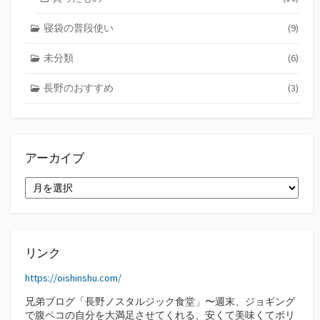
寝袋の普段使い
(9)
未分類
(6)
長野のおすすめ
(3)
アーカイブ
ア
ー
カ
イ
ブ
リンク
https://oishinshu.com/
兄弟ブログ「長野ノスタルジック食堂」〜週末、ジョギング
で腹ペコの自分を大満足させてくれる、安くて美味くてボリ