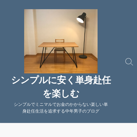
コ
ン
テ
ン
ツ
へ
ス
キ
ッ
検
索
プ
切
シンプルに安く単身赴任
り
替
を楽しむ
え
シンプルでミニマルでお金のかからない楽しい単
身赴任生活を追求する中年男子のブログ