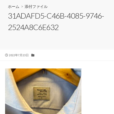
ホーム
> 添付ファイル
31ADAFD5-C46B-4085-9746-
2524A8C6E632
公
カ
2022年7月23日
開
テ
日
ゴ
リ
ー