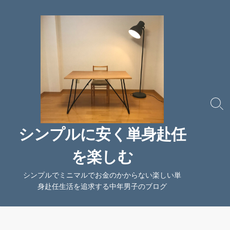
コ
ン
テ
ン
ツ
へ
ス
キ
ッ
検
索
プ
切
シンプルに安く単身赴任
り
替
を楽しむ
え
シンプルでミニマルでお金のかからない楽しい単
身赴任生活を追求する中年男子のブログ