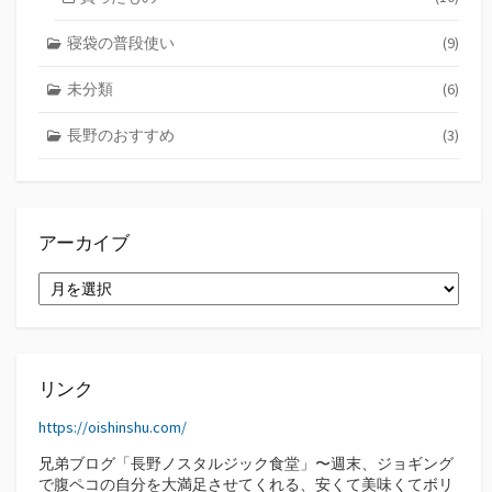
寝袋の普段使い
(9)
未分類
(6)
長野のおすすめ
(3)
アーカイブ
ア
ー
カ
イ
ブ
リンク
https://oishinshu.com/
兄弟ブログ「長野ノスタルジック食堂」〜週末、ジョギング
で腹ペコの自分を大満足させてくれる、安くて美味くてボリ