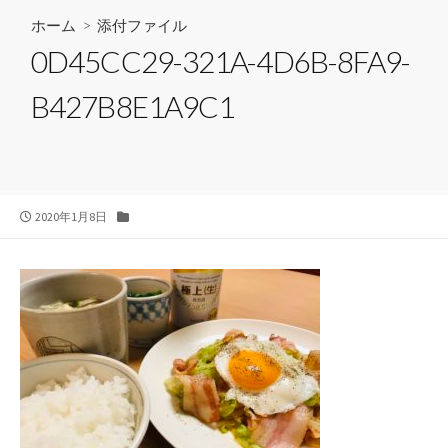
ホーム
> 添付ファイル
0D45CC29-321A-4D6B-8FA9-
B427B8E1A9C1
公
カ
2020年1月8日
開
テ
日
ゴ
リ
ー