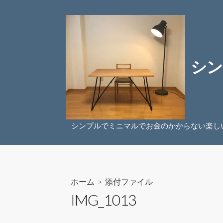
コ
ン
テ
ン
ツ
シン
へ
ス
キ
ッ
プ
シンプルでミニマルでお金のかからない楽し
ホーム
> 添付ファイル
IMG_1013