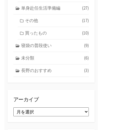
単身赴任生活準備編
(27)
その他
(17)
買ったもの
(10)
寝袋の普段使い
(9)
未分類
(6)
長野のおすすめ
(3)
アーカイブ
ア
ー
カ
イ