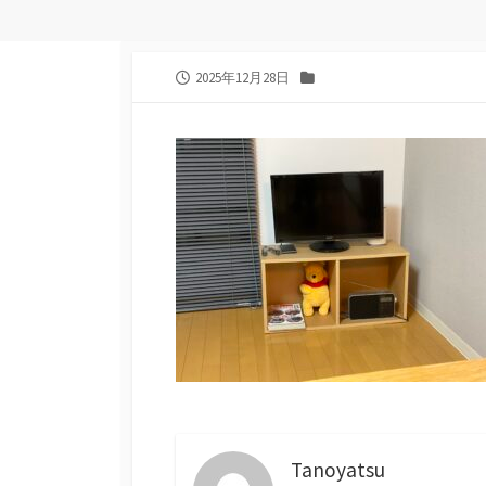
公
カ
2025年12月28日
開
テ
日
ゴ
リ
ー
Tanoyatsu