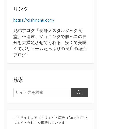
ブ
リンク
https://oishinshu.com/
兄弟ブログ「長野ノスタルジック食
堂」〜週末、ジョギングで腹ペコの自
分を大満足させてくれる、安くて美味
くてボリュームたっぷりの良店の紹介
ブログ
検索
検
検
索
索
このサイトはアフィリエイト広告（Amazonアソ
シエイト含む）を掲載しています