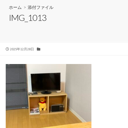
ホーム
> 添付ファイル
IMG_1013
公
カ
2025年12月28日
開
テ
日
ゴ
リ
ー