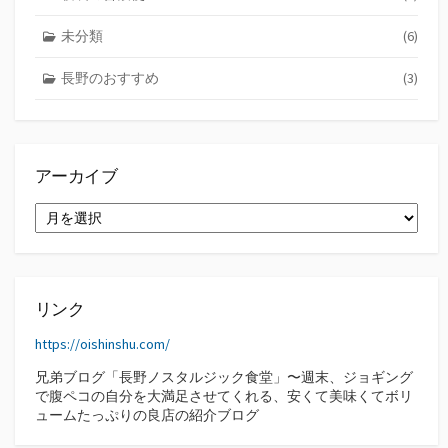
未分類
(6)
長野のおすすめ
(3)
アーカイブ
ア
ー
カ
イ
ブ
リンク
https://oishinshu.com/
兄弟ブログ「長野ノスタルジック食堂」〜週末、ジョギング
で腹ペコの自分を大満足させてくれる、安くて美味くてボリ
ュームたっぷりの良店の紹介ブログ