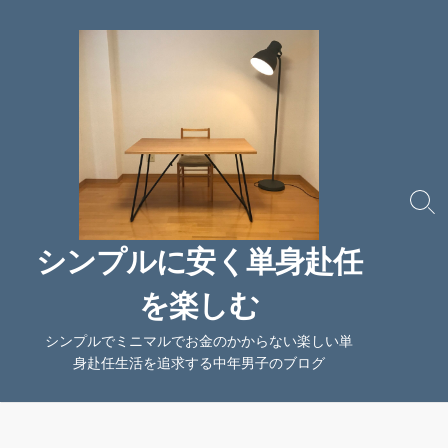
コ
ン
テ
ン
ツ
へ
ス
キ
ッ
検
索
プ
切
シンプルに安く単身赴任
り
替
を楽しむ
え
シンプルでミニマルでお金のかからない楽しい単
身赴任生活を追求する中年男子のブログ